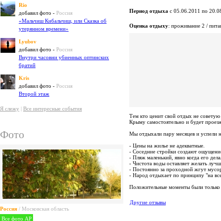
Rio
Период отдыха
с 05.06.2011 по 20.0
добавил фото -
Россия
«Мальчиш Кибальчиш, или Сказка об
Оценка отдыху
: проживание 2 / пита
утерянном времени»
Lyubov
добавил фото -
Россия
Внутри часовни убиенных оптинских
братий
Kris
добавил фото -
Россия
Второй этаж
Я слежу
|
Все интересные события
Тем кто ценит свой отдых не советую
Крыму самостоятельно и будет проез
Фото
Мы отдыхали пару месяцев и успели н
- Цены на жилье не адекватные.
- Соседние стройки создают ощущени
- Пляж маленький, явно когда его дела
- Чистота воды оставляет желать лучш
- Постоянно за проходной жгут мусо
- Народ отдыхает по принципу "на все
Положительные моменты были только к
Другие отзывы
Россия
/ Московская область
Все фото AP