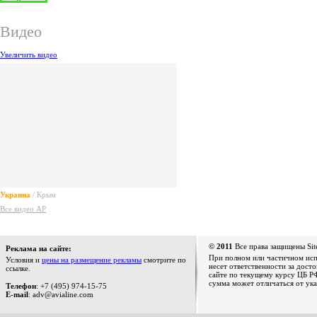
Видео
Увеличить видео
Украина
/ Крым
Все видео AP
© 2011
Все права защищены Sit
Реклама на сайте:
При полном или частичном испо
Условия и
цены на размещение рекламы
смотрите по
несет ответственности за дост
ссылке.
сайте по текущему курсу ЦБ РФ
сумма может отличаться от ука
Телефон
: +7 (495) 974-15-75
E-mail
: adv@avialine.com