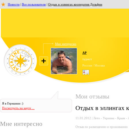
Новости
|
Все пользователи
|
Отдых в эллингах кооператив Дельфин
Мне интересно
AP
турист
Россия / Москва
Мои отзывы
Я в Германии :)
Отдых в эллингах 
Посмотреть на карте ...
11.01.2012 | Лето - Украина - Крым - 
Мне интересно
Отзыв по размещению и проживанию