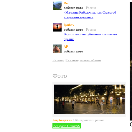
Rio
добавил фото -
Россия
«Мальчиш Кибальчиш, или Сказка об
утерянном времени»
Lyubov
добавил фото -
Россия
Внутри часовни убиенных оптинских
братий
AP
добавил фото
Я слежу
|
Все интересные события
Фото
Азербайджан
/ Абшеронский район
Все фото GranitAS