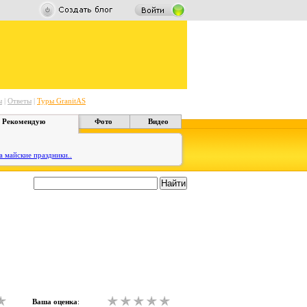
ы
|
Ответы
|
Туры GranitAS
Рекомендую
Фото
Видео
а майские праздники..
Ваша оценка
: