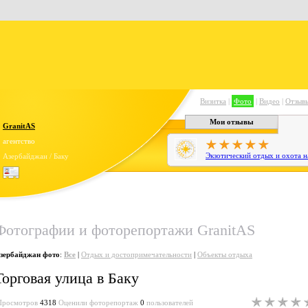
Визитка
|
Фото
|
Видео
|
Отзыв
Мои отзывы
GranitAS
агентство
Экзотический отдых и охота н
Азербайджан / Баку
Фотографии и фоторепортажи GranitAS
зербайджан фото
:
Все
|
Отдых и достопримечательности
|
Объекты отдыха
Торговая улица в Баку
Просмотров
4318
Оценили фоторепортаж
0
пользователей