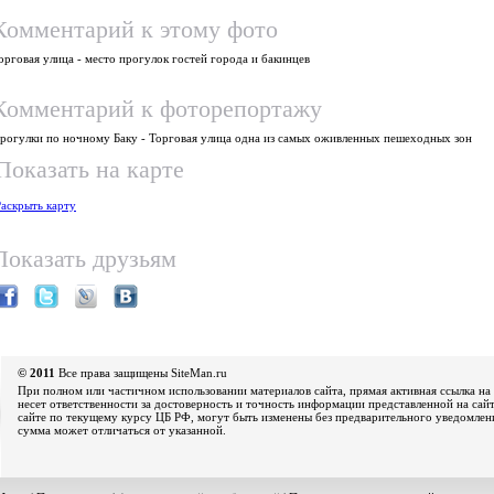
Комментарий к этому фото
орговая улица - место прогулок гостей города и бакинцев
Комментарий к фоторепортажу
рогулки по ночному Баку - Торговая улица одна из самых оживленных пешеходных зон
Показать на карте
Раскрыть карту
Показать друзьям
© 2011
Все права защищены SiteMan.ru
При полном или частичном использовании материалов сайта, прямая активная ссылка на 
несет ответственности за достоверность и точность информации представленной на сайт
сайте по текущему курсу ЦБ РФ, могут быть изменены без предварительного уведомления
сумма может отличаться от указанной.