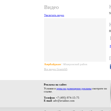
Видео
Т
Увеличить видео
П
Азербайджан
/ Абшеронский район
Все видео GranitAS
Реклама на сайте:
Условия и
цены на размещение рекламы
смотрите по
ссылке.
Телефон
: +7 (495) 974-15-75
E-mail
: adv@avialine.com