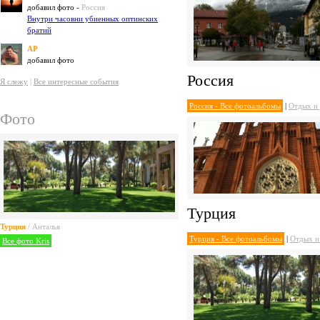
добавил фото -
Россия
Внутри часовни убиенных оптинских
братий
AP
добавил фото
Россия
Я слежу
|
Все интересные события
Россия - Все фотоальбомы
|
Отдых и
Фото
Турция
Турция
/ Анталья
Турция - Все фотоальбомы
|
Отдых и
Все фото Kris