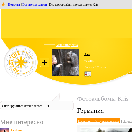
Новости
|
Все пользователи
|
Все фотографии пользователя Kris
Мне интересно
Kris
турист
Россия / Москва
Фотоальбомы Kris
Снег кружится летает,летает ... :)
Германия
Мне интересно
Германия - Все фотоальбомы
|
Отдых
Lyubov