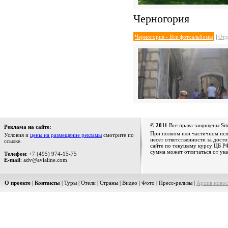
Черногория
Черногория - Все фотоальбомы
|
Отд
© 2011
Все права защищены Sit
Реклама на сайте:
При полном или частичном испо
Условия и
цены на размещение рекламы
смотрите по
несет ответственности за дост
ссылке.
сайте по текущему курсу ЦБ РФ
сумма может отличаться от ука
Телефон
: +7 (495) 974-15-75
E-mail
: adv@avialine.com
О проекте
|
Контакты
|
Туры
|
Отели
|
Страны
|
Видео
|
Фото
|
Пресс-релизы
|
Архив новос