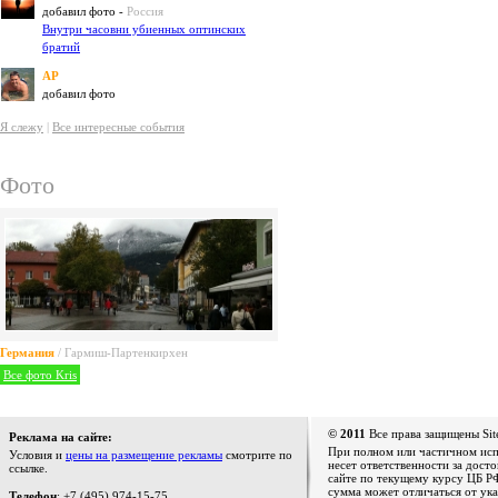
добавил фото -
Россия
Внутри часовни убиенных оптинских
братий
AP
добавил фото
Я слежу
|
Все интересные события
Фото
Германия
/ Гармиш-Партенкирхен
Все фото Kris
© 2011
Все права защищены Sit
Реклама на сайте:
При полном или частичном испо
Условия и
цены на размещение рекламы
смотрите по
несет ответственности за дост
ссылке.
сайте по текущему курсу ЦБ РФ
сумма может отличаться от ука
Телефон
: +7 (495) 974-15-75