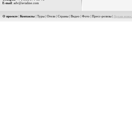
E-mail
: adv@avialine.com
О проекте
|
Контакты
|
Туры
|
Отели
|
Страны
|
Видео
|
Фото
|
Пресс-релизы
|
Архив новос