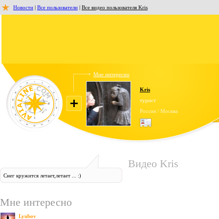
Новости
|
Все пользователи
|
Все видео пользователя Kris
Мне интересно
Kris
турист
Россия / Москва
Видео Kris
Снег кружится летает,летает ... :)
Мне интересно
Lyubov