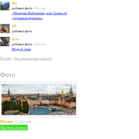
Rio
добавил фото -
Россия
«Мальчиш Кибальчиш, или Сказка об
утерянном времени»
AP
добавил фото
Kris
добавил фото -
Россия
Второй этаж
Я слежу
|
Все интересные события
Фото
Швеция
/ Стокгольм
Все фото Lyubov