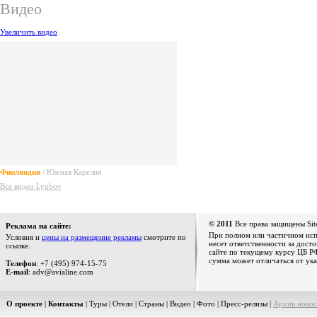
Видео
Увеличить видео
Финляндия
/ Южная Карелия
Все видео Lyubov
© 2011
Все права защищены Sit
Реклама на сайте:
При полном или частичном испо
Условия и
цены на размещение рекламы
смотрите по
несет ответственности за дост
ссылке.
сайте по текущему курсу ЦБ РФ
сумма может отличаться от ука
Телефон
: +7 (495) 974-15-75
E-mail
: adv@avialine.com
О проекте
|
Контакты
|
Туры
|
Отели
|
Страны
|
Видео
|
Фото
|
Пресс-релизы
|
Архив новос